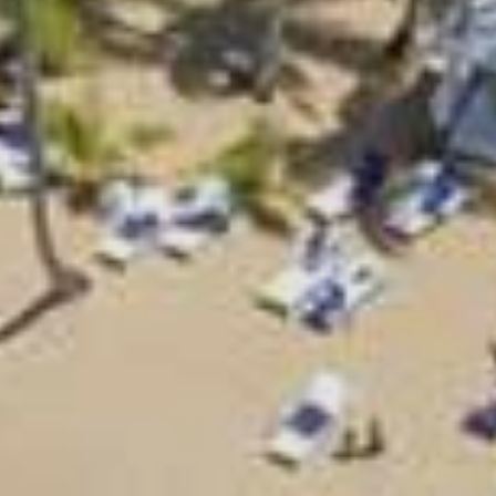
WhatsApp
Facebook
LinkedIn
Twitter / X
Copia Link