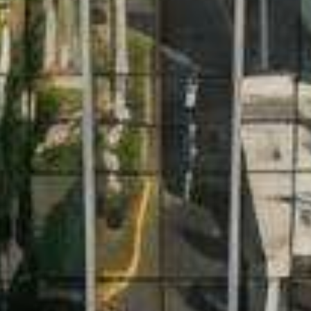
WhatsApp
Facebook
LinkedIn
Twitter / X
Copia Link